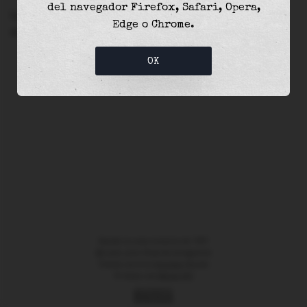
del navegador Firefox, Safari, Opera,
La
marea alta
con
0.95m
fue a las
11:03
y fue el
Edge o Chrome.
40
% de la marea astronómica (
2.35m
)
OK
Usando la zona horaria de "
UTC
"
NO
apto para fines de navegación
Creado con ❤️ en
Suances
, España
🔌 Hecho con
Marea API