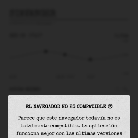
STAVANGER
predicción para
Stavanger
🚩
SÁB 08
07:07
0.04m
0.39
0.04
-0.45
sáb 08
sáb 08 - 07:07
10:34
AHORA MISMO
A las
07:07
el nivel del agua es de
0.04m
y
EL NAVEGADOR NO ES COMPATIBLE 😢
disminuirá
en
0.12
m
hasta la
marea baja
, que
será a las
10:34
Parece que este navegador todavía no es
totalmente compatible. La aplicación
La
marea baja
con
-0.09m
es el
19%
de la marea
funciona mejor con las últimas versiones
astronómica (
-0.45m
)