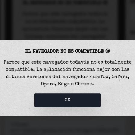
LA
T
EL NAVEGADOR NO ES COMPATIBLE 😢
Parece que este navegador todavía no es totalmente
LA
compatible. La aplicación funciona mejor con las
últimas versiones del navegador Firefox, Safari,
Opera, Edge o Chrome.
BA
OK