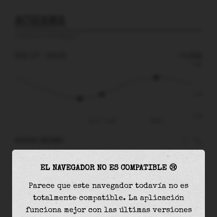
AOHAMA
predicción para
Aohama
🚩
VIE 07
02:09
-0.59m
2.08
-0.59
-2.49
vie 07 - 02:09
06:49
AHORA MISMO
A las
02:09
el nivel del agua es de
-0.59m
y
EL NAVEGADOR NO ES COMPATIBLE 😢
aumentará
en
1.51
m
hasta la
marea alta
, que
será a las
06:49
Parece que este navegador todavía no es
totalmente compatible. La aplicación
La
marea alta
con
0.92m
es el
44%
de la marea
funciona mejor con las últimas versiones
astronómica (
2.08m
)