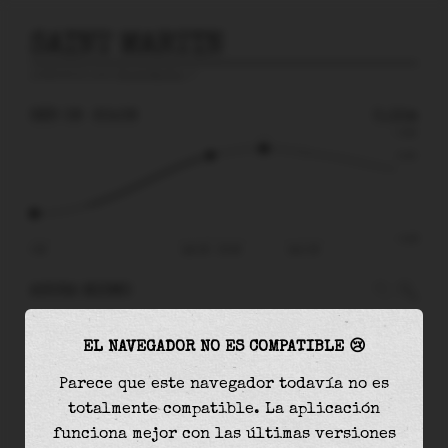
SAINT MARTIN
predicción para
Saint Martin
🚩
SÁB 08
20:08
0.15m
0.26
0.15
-0.26
12:48
sáb 08 - 20:08
dom 09
AHORA MISMO
A las
20:08
el nivel del agua es de
0.15m
y
EL NAVEGADOR NO ES COMPATIBLE 😢
aumentará
en
0.03
m
hasta la
marea alta
, que
será a las
22:21
Parece que este navegador todavía no es
totalmente compatible. La aplicación
La
marea alta
con
0.19m
es el
71%
de la marea
funciona mejor con las últimas versiones
astronómica (
0.26m
)