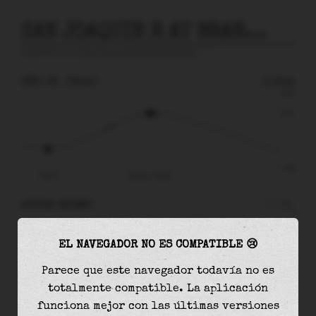
SAN JOAQUIN R AT BRANDT BRIDGE
predicción para
San Joaquin R At Brandt Bridge
🚩
SÁB 08
08:40
0.45m
0.84
0.45
-0.65
02:45
sáb 08 - 08:40
AHORA MISMO
A las
08:40
el nivel del agua es de
0.45m
y
EL NAVEGADOR NO ES COMPATIBLE 😢
aumentará
en
0.00
m
hasta la
marea alta
, que
será a las
08:55
Parece que este navegador todavía no es
totalmente compatible. La aplicación
La
marea alta
con
0.45m
es el
54%
de la marea
funciona mejor con las últimas versiones
astronómica (
0.84m
)