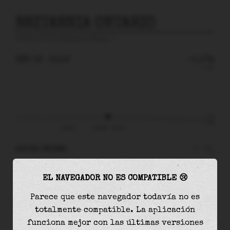
BRITANNIA ONTARIO
predicción para
Britannia Ontario
🚩
SÁB 08
03:16
-0.37m
0.57
-0.37
-0.49
sáb 08
sáb 08 - 03:16
AHORA MISMO
A las
03:16
el nivel del agua es de
-0.37m
y
EL NAVEGADOR NO ES COMPATIBLE 😢
disminuirá
en
0.05
m
hasta la
marea baja
, que
será a las
11:32
Parece que este navegador todavía no es
totalmente compatible. La aplicación
La
marea baja
con
-0.42m
es el
86%
de la marea
funciona mejor con las últimas versiones
astronómica (
-0.49m
)