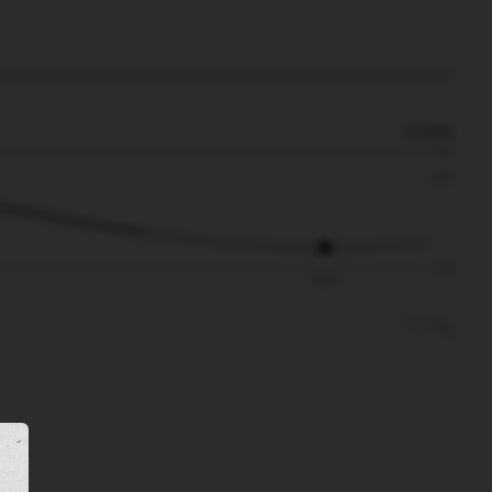
0.65m
1.14
0.65
-1.00
20:47