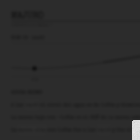
MAJURO
predicción para
Majuro
🚩
DOM 09
14:22
07:46
AHORA MISMO
A las
14:22
el nivel del agua es de
0.65m
y
dismin
La
marea baja
con
-0.63m
es el
63%
de la marea ast
La
marea alta
con
0.65m
fue a las
14:16
y fue el
57