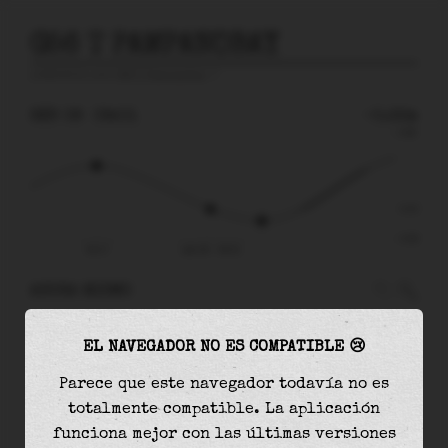
G56 T PAMPANOBAY
predicción para
G56 T Pampanobay
🚩
SÁB 08
09:01
-0.22m
0.69
-0.22
-0.58
04:17
sáb 08 - 09:01
AHORA MISMO
A las
09:01
el nivel del agua es de
-0.22m
y
EL NAVEGADOR NO ES COMPATIBLE 😢
disminuirá
en
0.14
m
hasta la
marea baja
, que
será a las
11:09
Parece que este navegador todavía no es
totalmente compatible. La aplicación
La
marea baja
con
-0.36m
es el
63%
de la marea
funciona mejor con las últimas versiones
astronómica (
-0.58m
)