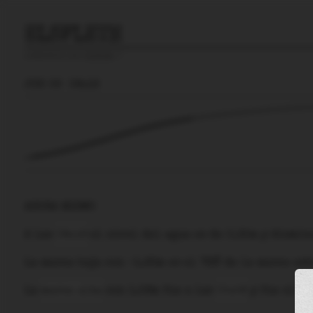
ELSFLETH
predicción para
Elsfleth
🚩
JUE 06
08:16
AHORA MISMO
A las
08:16
el nivel del agua es de
0.35m
y
dismin
La
marea baja
con
-1.93m
es el
78%
de la marea ast
La
marea alta
con
1.59m
fue a las
05:58
y fue el
69