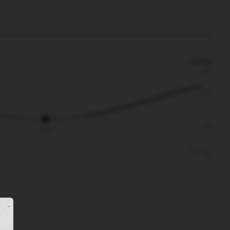
0.35m
2.29
0.35
-2.49
12:12