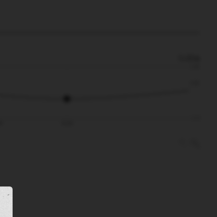
0.35m
1.29
0.35
-1.71
08
01:46