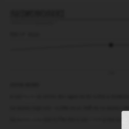
SHIMONOSEKI
predicción para
Shimonoseki
🚩
VIE 07
21:15
17:58
AHORA MISMO
A las
21:15
el nivel del agua es de
0.35m
y
dismin
La
marea baja
con
-0.58m
es el
34%
de la marea ast
La
marea alta
con
0.77m
fue a las
17:58
y fue el
60