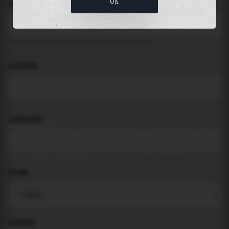
OK
LOCATION
Search for places like beach, port, bay, city ...
LATITUDE
LONGITUDE
THEME
PADDING