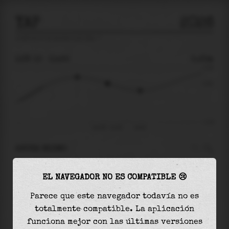
YAP
2026
predicción de mareas para
Yap
🚩
LUN 10
11:23
0.23m
0.78
0.23
-1.14
lun 10 - 11:23
14:01
AHORA MISMO
A las
11:23
el nivel del agua es de
0.23m
y
EL NAVEGADOR NO ES COMPATIBLE 😢
disminuirá
en
0.25
m
hasta la
marea baja
, que
será a las
14:01
Parece que este navegador todavía no es
totalmente compatible. La aplicación
La
marea baja
con
-0.02m
es el
2%
de la marea
funciona mejor con las últimas versiones
astronómica (
-1.14m
)