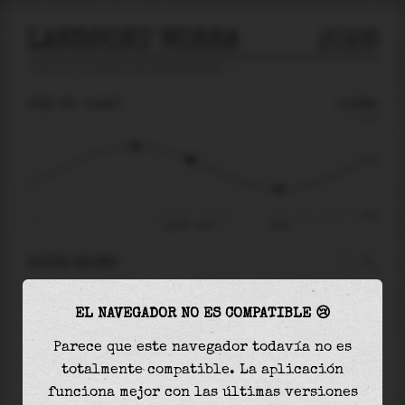
LANDSORT NORRA
2026
predicción de mareas para
Landsort Norra
🚩
JUE 06
15:27
0.59m
3.47
0.59
-3.50
jue 06 - 15:27
19:31
AHORA MISMO
A las
15:27
el nivel del agua es de
0.59m
y
EL NAVEGADOR NO ES COMPATIBLE 😢
disminuirá
en
2.12
m
hasta la
marea baja
, que
será a las
19:31
Parece que este navegador todavía no es
totalmente compatible. La aplicación
La
marea baja
con
-1.52m
es el
44%
de la marea
funciona mejor con las últimas versiones
astronómica (
-3.50m
)