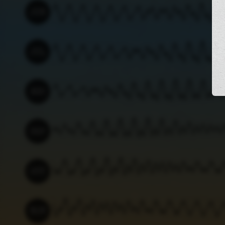
JUN
lun 01
mié 03
vie 05
dom 07
mar 09
jue 11
sáb 13
JUL
mié 01
vie 03
dom 05
mar 07
jue 09
sáb 11
lun 13
AGO
sáb 01
lun 03
mié 05
vie 07 - 17:59
mar 11
jue 13
SEP
mar 01
jue 03
sáb 05
lun 07
mié 09
vie 11
dom 13
OCT
jue 01
sáb 03
lun 05
mié 07
vie 09
dom 11
mar 13
NOV