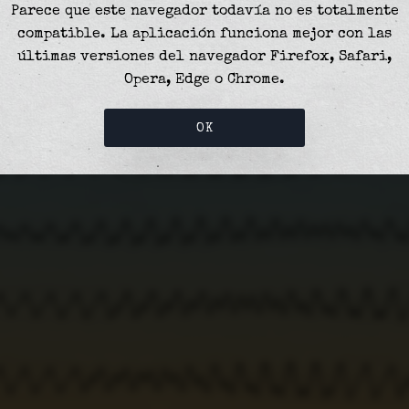
Parece que este navegador todavía no es totalmente
compatible. La aplicación funciona mejor con las
últimas versiones del navegador Firefox, Safari,
lun 15
mié 17
vie 19
dom 21
mar 23
jue 25
sáb 27
lun 29
Opera, Edge o Chrome.
OK
mié 15
vie 17
dom 19
mar 21
jue 23
sáb 25
lun 27
mié 29
sáb 15
lun 17
mié 19
vie 21
dom 23
mar 25
jue 27
sáb 29
mar 15
jue 17
sáb 19
lun 21
mié 23
vie 25
dom 27
mar 29
jue 15
sáb 17
lun 19
mié 21
vie 23
dom 25
mar 27
jue 29