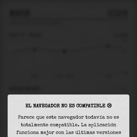
MA58
2026
predicción de mareas para
Ma58
🚩
VIE 07
08:40
0.14m
0.65
0.14
-0.92
04:36
vie 07 - 08:40
14:38
AHORA MISMO
A las
08:40
el nivel del agua es de
0.14m
y
EL NAVEGADOR NO ES COMPATIBLE 😢
aumentará
en
0.25
m
hasta la
marea alta
, que
será a las
14:38
Parece que este navegador todavía no es
totalmente compatible. La aplicación
La
marea alta
con
0.39m
es el
59%
de la marea
funciona mejor con las últimas versiones
astronómica (
0.65m
)