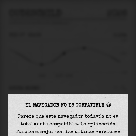
OUDESCHILD
2026
predicción de mareas para
Oudeschild
🚩
VIE 07
22:09
0.12m
1.03
0.12
-1.22
19:06
vie 07 - 22:09
AHORA MISMO
A las
22:09
el nivel del agua es de
0.12m
y
EL NAVEGADOR NO ES COMPATIBLE 😢
aumentará
en
0.37
m
hasta la
marea alta
, que
será a las
00:55
Parece que este navegador todavía no es
totalmente compatible. La aplicación
La
marea alta
con
0.48m
es el
47%
de la marea
funciona mejor con las últimas versiones
astronómica (
1.03m
)