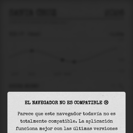
SANTA CRUZ
2026
predicción de mareas para
Santa Cruz
🚩
VIE 07
06:40
-0.32m
1.21
-0.32
-1.15
vie 07
02:22
vie 07 - 06:40
AHORA MISMO
A las
06:40
el nivel del agua es de
-0.32m
y
EL NAVEGADOR NO ES COMPATIBLE 😢
disminuirá
en
0.15
m
hasta la
marea baja
, que
será a las
08:18
Parece que este navegador todavía no es
totalmente compatible. La aplicación
La
marea baja
con
-0.47m
es el
41%
de la marea
funciona mejor con las últimas versiones
astronómica (
-1.15m
)