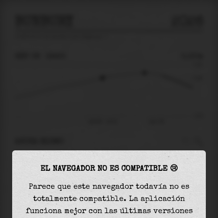
BUNBURY
2026
predicción de mareas para
Bunbury
🚩
SÁB 08
19:23
0.30m
0.61
0.30
-0.57
sáb 08 - 19:23
dom 09
AHORA MISMO
A las
19:23
el nivel del agua es de
0.30m
y
EL NAVEGADOR NO ES COMPATIBLE 😢
aumentará
en
0.12
m
hasta la
marea alta
, que
será a las
22:59
Parece que este navegador todavía no es
totalmente compatible. La aplicación
La
marea alta
con
0.42m
es el
69%
de la marea
funciona mejor con las últimas versiones
astronómica (
0.61m
)