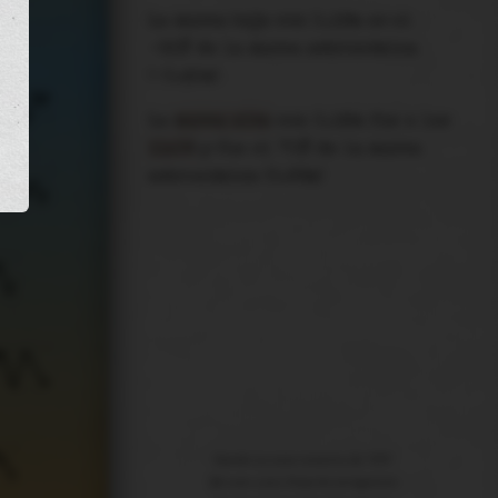
La
marea baja
con
0.16m
es el
-35%
de la marea astronómica
-0.45
(
-0.45m
)
0.26
La
marea alta
con
0.18m
fue a las
-0.45
11:06
y fue el
70
% de la marea
vie 31
astronómica (
0.26m
)
0.16
-0.45
lun 31
0.26
-0.45
0.26
-0.45
sáb 31
0.26
Usando la zona horaria de "
UTC
"
NO
apto para fines de navegación
-0.45