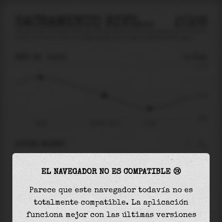
SACRAMENTO RIVER BELOW GEORGIANA SLOUGH
2026
predicción de mareas para
Sacramento River Below Georgiana Slough
🚩
SÁB 08
13:21
-0.03m
0.70
-0.03
-0.60
08:00
sáb 08 - 13:21
17:09
AHORA MISMO
A las
13:21
el nivel del agua es de
-0.03m
y
EL NAVEGADOR NO ES COMPATIBLE 😢
disminuirá
en
0.33
m
hasta la
marea baja
, que
será a las
17:09
Parece que este navegador todavía no es
totalmente compatible. La aplicación
La
marea baja
con
-0.35m
es el
59%
de la marea
funciona mejor con las últimas versiones
astronómica (
-0.60m
)