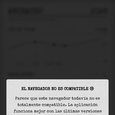
ABURATSU
2026
predicción de mareas para
Aburatsu
🚩
JUE 06
05:38
0.14m
1.18
0.14
-1.51
jue 06
02:35
jue 06 - 05:38
AHORA MISMO
A las
05:38
el nivel del agua es de
0.14m
y
EL NAVEGADOR NO ES COMPATIBLE 😢
disminuirá
en
0.11
m
hasta la
marea baja
, que
será a las
07:27
Parece que este navegador todavía no es
totalmente compatible. La aplicación
La
marea baja
con
0.03m
es el
-2%
de la marea
funciona mejor con las últimas versiones
astronómica (
-1.51m
)