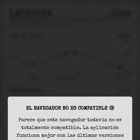
LAOHUTAN
2026
predicción de mareas para
Laohutan
🚩
LUN 10
10:45
0.65m
2.08
0.65
-1.88
06:20
lun 10 - 10:45
17:55
AHORA MISMO
A las
10:45
el nivel del agua es de
0.65m
y
EL NAVEGADOR NO ES COMPATIBLE 😢
aumentará
en
0.15
m
hasta la
marea alta
, que
será a las
11:53
Parece que este navegador todavía no es
totalmente compatible. La aplicación
La
marea alta
con
0.80m
es el
39%
de la marea
funciona mejor con las últimas versiones
astronómica (
2.08m
)