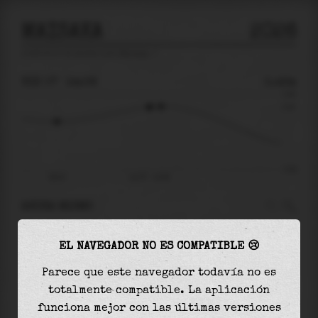
MAISAKA
2026
predicción de mareas para
Maisaka
🚩
VIE 07
14:08
0.42m
0.69
0.42
-0.92
08:43
vie 07 - 14:08
AHORA MISMO
A las
14:08
el nivel del agua es de
0.42m
y
EL NAVEGADOR NO ES COMPATIBLE 😢
aumentará
en
0.01
m
hasta la
marea alta
, que
será a las
14:49
Parece que este navegador todavía no es
totalmente compatible. La aplicación
La
marea alta
con
0.43m
es el
63%
de la marea
funciona mejor con las últimas versiones
astronómica (
0.69m
)