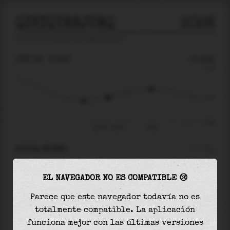
QIKIQTARJUAQ
2026
predicción de mareas para
Qikiqtarjuaq
🚩
JUE 06
10:26
-0.13m
0.70
-0.13
-0.84
jue 06 - 10:26
13:55
AHORA MISMO
A las
10:26
el nivel del agua es de
-0.13m
y
EL NAVEGADOR NO ES COMPATIBLE 😢
aumentará
en
0.24
m
hasta la
marea alta
, que
será a las
13:55
Parece que este navegador todavía no es
totalmente compatible. La aplicación
La
marea alta
con
0.11m
es el
16%
de la marea
funciona mejor con las últimas versiones
astronómica (
0.70m
)