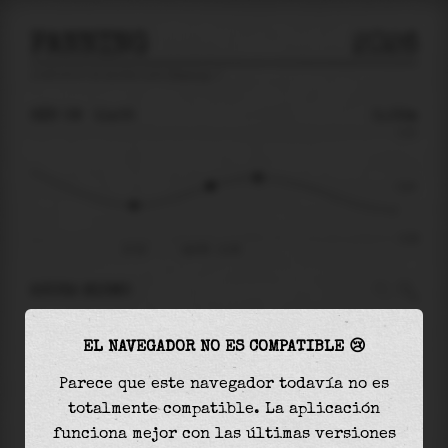
FANNING
2026
predicción de mareas para
Fanning
🚩
SÁB 08
11:05
0.02m
0.31
0.02
-0.28
07:54
sáb 08 - 11:05
AHORA MISMO
A las
11:05
el nivel del agua es de
0.02m
y
EL NAVEGADOR NO ES COMPATIBLE 😢
aumentará
en
0.05
m
hasta la
marea alta
, que
será a las
13:03
Parece que este navegador todavía no es
totalmente compatible. La aplicación
La
marea alta
con
0.06m
es el
20%
de la marea
funciona mejor con las últimas versiones
astronómica (
0.31m
)