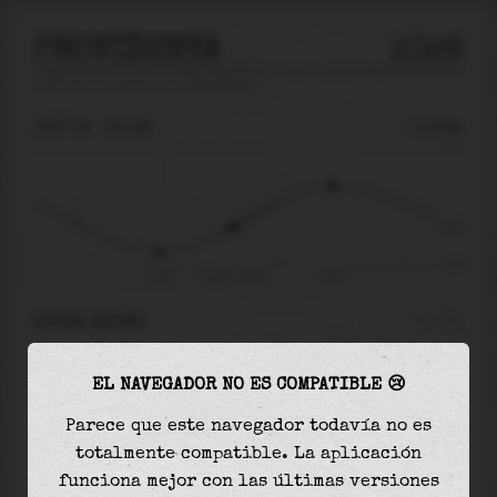
PROVIDENYA
2026
predicción de mareas para
Providenya
🚩
JUE 06
20:18
-0.20m
0.75
-0.20
-0.66
17:32
jue 06 - 20:18
vie 07
AHORA MISMO
A las
20:18
el nivel del agua es de
-0.20m
y
EL NAVEGADOR NO ES COMPATIBLE 😢
aumentará
en
0.48
m
hasta la
marea alta
, que
será a las
00:00
Parece que este navegador todavía no es
totalmente compatible. La aplicación
La
marea alta
con
0.28m
es el
38%
de la marea
funciona mejor con las últimas versiones
astronómica (
0.75m
)