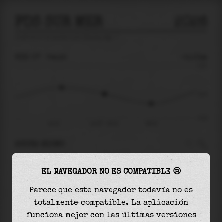
FOS SUR MER
2026
predicción de mareas para
Fos Sur Mer
🚩
VIE 07
04:15
-0.01m
0.22
-0.01
-0.22
vie 07
vie 07 - 04:15
08:10
AHORA MISMO
A las
04:15
el nivel del agua es de
-0.01m
y
EL NAVEGADOR NO ES COMPATIBLE 😢
disminuirá
en
0.08
m
hasta la
marea baja
, que
será a las
08:10
Parece que este navegador todavía no es
totalmente compatible. La aplicación
La
marea baja
con
-0.09m
es el
42%
de la marea
funciona mejor con las últimas versiones
astronómica (
-0.22m
)