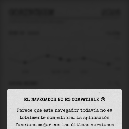
GORINCHEM
2026
predicción de mareas para
Gorinchem
🚩
DOM 09
15:55
-0.13m
0.79
-0.13
-0.58
10:46
dom 09 - 15:55
19:15
AHORA MISMO
A las
15:55
el nivel del agua es de
-0.13m
y
EL NAVEGADOR NO ES COMPATIBLE 😢
disminuirá
en
0.06
m
hasta la
marea baja
, que
será a las
17:04
Parece que este navegador todavía no es
totalmente compatible. La aplicación
La
marea baja
con
-0.20m
es el
34%
de la marea
funciona mejor con las últimas versiones
astronómica (
-0.58m
)