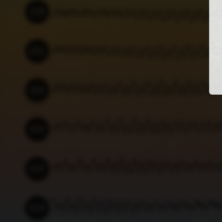
JUN
lun 01
mié 03
vie 05
dom 07
mar 09
jue 11
sáb 13
JUL
mié 01
vie 03
dom 05
mar 07
jue 09
sáb 11
lun 13
AGO
sáb 01
lun 03
mié 05
vie 07 - 03:51
mar 11
jue 13
SEP
mar 01
jue 03
sáb 05
lun 07
mié 09
vie 11
dom 13
OCT
jue 01
sáb 03
lun 05
mié 07
vie 09
dom 11
mar 13
NOV