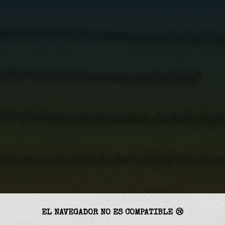
jue 15
sáb 17
lun 19
mié 21
vie 23
dom 25
mar 27
jue 29
0.24
-0.27
dom 15
mar 17
jue 19
sáb 21
lun 23
mié 25
vie 27
dom 15
mar 17
jue 19
sáb 21
lun 23
mié 25
vie 27
dom 29
mié 15
vie 17
dom 19
mar 21
jue 23
sáb 25
lun 27
mié 29
EL NAVEGADOR NO ES COMPATIBLE 😢
vie 15
dom 17
mar 19
jue 21
sáb 23
lun 25
mié 27
vie 29