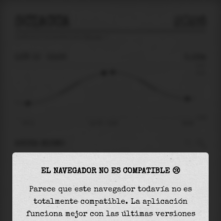
SCIACCA
2026
predicción de mareas para
Sciacca
🚩
LUN 10
13:35
0.12m
0.17
0.12
-0.16
07:11
lun 10 - 13:35
20:38
AHORA MISMO
A las
13:35
el nivel del agua es de
0.12m
y
EL NAVEGADOR NO ES COMPATIBLE 😢
aumentará
en
0.01
m
hasta la
marea alta
, que
será a las
14:20
Parece que este navegador todavía no es
totalmente compatible. La aplicación
La
marea alta
con
0.13m
es el
76%
de la marea
funciona mejor con las últimas versiones
astronómica (
0.17m
)