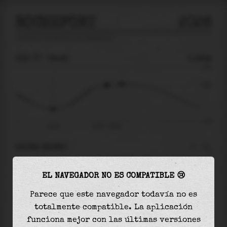
ROCHEFORT
2026
predicción de mareas para
Rochefort
🚩
VIE 07
08:45
0.88m
2.88
0.88
-3.22
04:21
vie 07 - 08:45
AHORA MISMO
A las
08:45
el nivel del agua es de
0.88m
y
EL NAVEGADOR NO ES COMPATIBLE 😢
aumentará
en
0.11
m
hasta la
marea alta
, que
será a las
09:59
Parece que este navegador todavía no es
totalmente compatible. La aplicación
La
marea alta
con
0.99m
es el
34%
de la marea
funciona mejor con las últimas versiones
astronómica (
2.88m
)