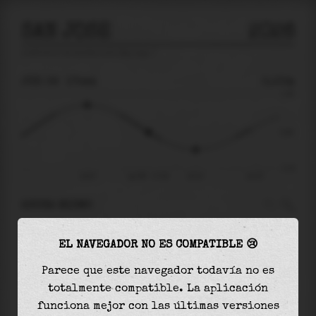
SAN JOSE
2026
predicción de mareas para
San Jose
🚩
JUE 06
17:44
0.00m
1.28
0.00
-1.21
14:07
jue 06 - 17:44
20:31
vie 07
AHORA MISMO
A las
17:44
el nivel del agua es de
0.00m
y
EL NAVEGADOR NO ES COMPATIBLE 😢
disminuirá
en
0.59
m
hasta la
marea baja
, que
será a las
20:31
Parece que este navegador todavía no es
totalmente compatible. La aplicación
La
marea baja
con
-0.59m
es el
48%
de la marea
funciona mejor con las últimas versiones
astronómica (
-1.21m
)