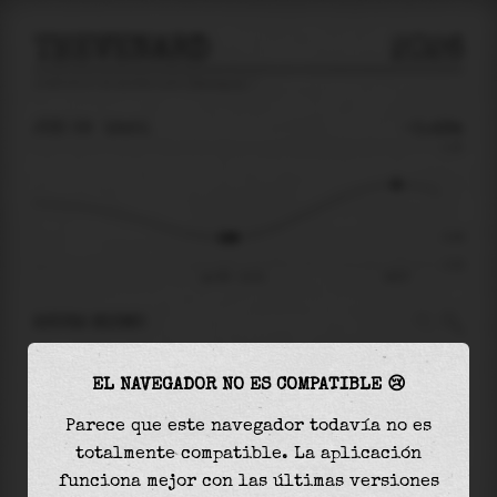
THEVENARD
2026
predicción de mareas para
Thevenard
🚩
JUE 06
12:51
-0.49m
1.19
-0.49
-1.01
jue 06 - 12:51
18:57
AHORA MISMO
A las
12:51
el nivel del agua es de
-0.49m
y
EL NAVEGADOR NO ES COMPATIBLE 😢
aumentará
en
0.99
m
hasta la
marea alta
, que
será a las
18:57
Parece que este navegador todavía no es
totalmente compatible. La aplicación
La
marea alta
con
0.50m
es el
42%
de la marea
funciona mejor con las últimas versiones
astronómica (
1.19m
)