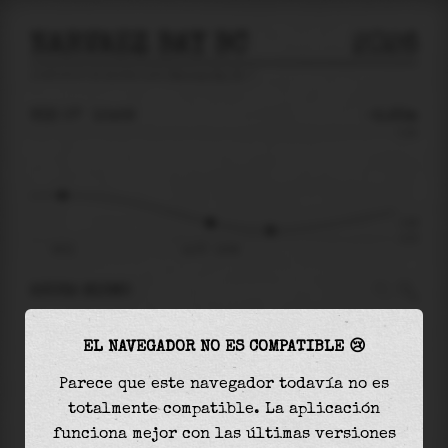
NARVAEZ BAY BC
2026
predicción de mareas para
Narvaez Bay Bc
🚩
VIE 07
10:59
-2.93m
5.18
-2.93
-4.37
04:51
vie 07 - 10:59
AHORA MISMO
A las
10:59
el nivel del agua es de
-2.93m
y
EL NAVEGADOR NO ES COMPATIBLE 😢
disminuirá
en
0.68
m
hasta la
marea baja
, que
será a las
13:29
Parece que este navegador todavía no es
totalmente compatible. La aplicación
La
marea baja
con
-3.61m
es el
83%
de la marea
funciona mejor con las últimas versiones
astronómica (
-4.37m
)