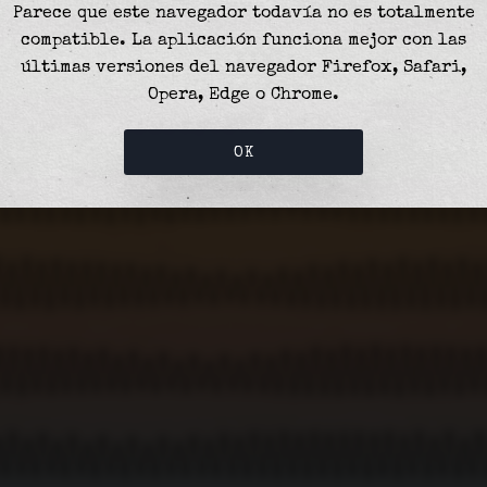
Parece que este navegador todavía no es totalmente
compatible. La aplicación funciona mejor con las
últimas versiones del navegador Firefox, Safari,
lun 15
mié 17
vie 19
dom 21
mar 23
jue 25
sáb 27
lun 29
Opera, Edge o Chrome.
OK
mié 15
vie 17
dom 19
mar 21
jue 23
sáb 25
lun 27
mié 29
sáb 15
lun 17
mié 19
vie 21
dom 23
mar 25
jue 27
sáb 29
mar 15
jue 17
sáb 19
lun 21
mié 23
vie 25
dom 27
mar 29
jue 15
sáb 17
lun 19
mié 21
vie 23
dom 25
mar 27
jue 29