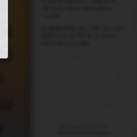
La
marea baja
con
-0.93m
es el
71%
de la marea astronómica
(
-1.31m
)
-1.31
1.46
La
marea alta
con
1.09m
fue a las
20:17
y fue el
75
% de la marea
-1.31
astronómica (
1.46m
)
vie 31
1.46
-0.35
-1.31
lun 31
1.46
-1.31
1.46
-1.31
sáb 31
1.46
Usando la zona horaria de "
UTC
"
NO
apto para fines de navegación
-1.31