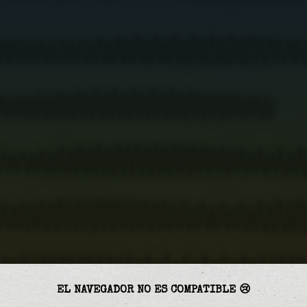
jue 15
sáb 17
lun 19
mié 21
vie 23
dom 25
mar 27
jue 29
1.46
-1.31
dom 15
mar 17
jue 19
sáb 21
lun 23
mié 25
vie 27
dom 15
mar 17
jue 19
sáb 21
lun 23
mié 25
vie 27
dom 29
mié 15
vie 17
dom 19
mar 21
jue 23
sáb 25
lun 27
mié 29
EL NAVEGADOR NO ES COMPATIBLE 😢
vie 15
dom 17
mar 19
jue 21
sáb 23
lun 25
mié 27
vie 29