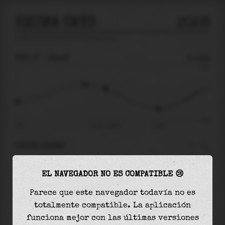
EXUMA CAYS
2026
predicción de mareas para
Exuma Cays
🚩
VIE 07
08:49
0.14m
0.68
0.14
-0.62
01:30
vie 07 - 08:49
13:10
AHORA MISMO
A las
08:49
el nivel del agua es de
0.14m
y
EL NAVEGADOR NO ES COMPATIBLE 😢
disminuirá
en
0.48
m
hasta la
marea baja
, que
será a las
13:10
Parece que este navegador todavía no es
totalmente compatible. La aplicación
La
marea baja
con
-0.34m
es el
55%
de la marea
funciona mejor con las últimas versiones
astronómica (
-0.62m
)