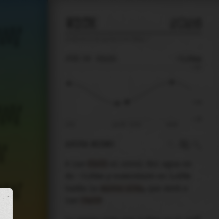
WICK
2026
1.93
predicción de mareas para
Wick
🚩
-1.95
sáb 31
JUE 06
23:33
-0.64m
1.93
1.93
-0.64
-1.95
16:32
jue 06 - 23:33
04:59
-1.95
mar 31
1.93
AHORA MISMO
A las
23:33
el nivel del agua es
-1.95
de
-0.64m
y
aumentará
en
1.49
m
1.93
hasta la
marea alta
, que será a
las
04:59
-1.95
dom 31
1.93