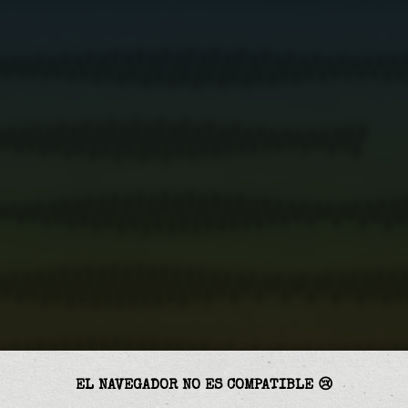
jue 15
sáb 17
lun 19
mié 21
vie 23
dom 25
mar 27
jue 29
1.93
-1.95
dom 15
mar 17
jue 19
sáb 21
lun 23
mié 25
vie 27
dom 15
mar 17
jue 19
sáb 21
lun 23
mié 25
vie 27
dom 29
mié 15
vie 17
dom 19
mar 21
jue 23
sáb 25
lun 27
mié 29
EL NAVEGADOR NO ES COMPATIBLE 😢
vie 15
dom 17
mar 19
jue 21
sáb 23
lun 25
mié 27
vie 29