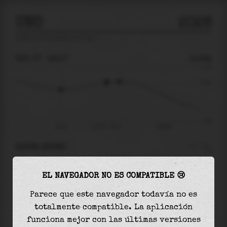
UNO
2026
predicción de mareas para
Uno
🚩
VIE 07
19:17
0.52m
1.35
0.52
-1.61
15:32
vie 07 - 19:17
sáb 08
AHORA MISMO
A las
19:17
el nivel del agua es de
0.52m
y
EL NAVEGADOR NO ES COMPATIBLE 😢
aumentará
en
0.06
m
hasta la
marea alta
, que
será a las
20:19
Parece que este navegador todavía no es
totalmente compatible. La aplicación
La
marea alta
con
0.58m
es el
43%
de la marea
funciona mejor con las últimas versiones
astronómica (
1.35m
)