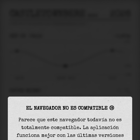
CASTLETOWNBERE PORT
2026
predicción de mareas para
Castletownbere Port
🚩
SÁB 08
06:12
-0.90m
2.01
-0.90
-1.94
sáb 08
sáb 08 - 06:12
12:23
AHORA MISMO
A las
06:12
el nivel del agua es de
-0.90m
y
EL NAVEGADOR NO ES COMPATIBLE 😢
aumentará
en
1.84
m
hasta la
marea alta
, que
será a las
12:23
Parece que este navegador todavía no es
totalmente compatible. La aplicación
La
marea alta
con
0.94m
es el
47%
de la marea
funciona mejor con las últimas versiones
astronómica (
2.01m
)