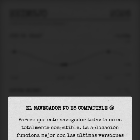
HEIMSJO
2026
predicción de mareas para
Heimsjo
🚩
JUE 06
22:47
-0.56m
1.43
-0.56
-1.43
15:56
jue 06 - 22:47
04:27
AHORA MISMO
A las
22:47
el nivel del agua es de
-0.56m
y
EL NAVEGADOR NO ES COMPATIBLE 😢
aumentará
en
1.11
m
hasta la
marea alta
, que
será a las
04:27
Parece que este navegador todavía no es
totalmente compatible. La aplicación
La
marea alta
con
0.55m
es el
38%
de la marea
funciona mejor con las últimas versiones
astronómica (
1.43m
)