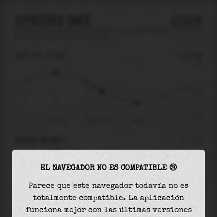
SPRING BAY
2026
predicción de mareas para
Spring Bay
🚩
JUE 06
07:47
-0.03m
0.70
-0.03
-0.70
03:48
jue 06 - 07:47
10:45
AHORA MISMO
A las
07:47
el nivel del agua es de
-0.03m
y
EL NAVEGADOR NO ES COMPATIBLE 😢
disminuirá
en
0.31
m
hasta la
marea baja
, que
será a las
10:45
Parece que este navegador todavía no es
totalmente compatible. La aplicación
La
marea baja
con
-0.34m
es el
48%
de la marea
funciona mejor con las últimas versiones
astronómica (
-0.70m
)