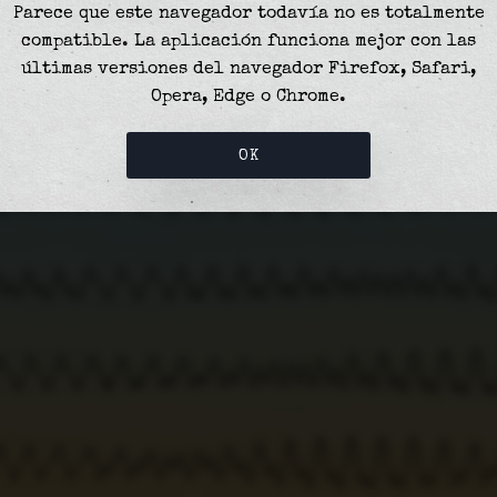
Parece que este navegador todavía no es totalmente
compatible. La aplicación funciona mejor con las
últimas versiones del navegador Firefox, Safari,
lun 15
mié 17
vie 19
dom 21
mar 23
jue 25
sáb 27
lun 29
Opera, Edge o Chrome.
OK
mié 15
vie 17
dom 19
mar 21
jue 23
sáb 25
lun 27
mié 29
sáb 15
lun 17
mié 19
vie 21
dom 23
mar 25
jue 27
sáb 29
mar 15
jue 17
sáb 19
lun 21
mié 23
vie 25
dom 27
mar 29
jue 15
sáb 17
lun 19
mié 21
vie 23
dom 25
mar 27
jue 29