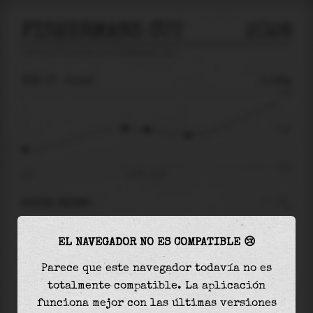
FISHERMANS CUT
2026
predicción de mareas para
Fishermans Cut
🚩
VIE 07
21:52
0.08m
0.85
0.08
-0.70
14:37
vie 07 - 21:52
AHORA MISMO
A las
21:52
el nivel del agua es de
0.08m
y
EL NAVEGADOR NO ES COMPATIBLE 😢
disminuirá
en
0.12
m
hasta la
marea baja
, que
será a las
00:18
Parece que este navegador todavía no es
totalmente compatible. La aplicación
La
marea baja
con
-0.04m
es el
6%
de la marea
funciona mejor con las últimas versiones
astronómica (
-0.70m
)