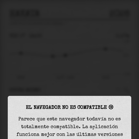
HAKATA
2026
predicción de mareas para
Hakata
🚩
VIE 07
14:05
0.17m
1.29
0.17
-1.32
08:08
vie 07 - 14:05
19:28
AHORA MISMO
A las
14:05
el nivel del agua es de
0.17m
y
EL NAVEGADOR NO ES COMPATIBLE 😢
aumentará
en
0.51
m
hasta la
marea alta
, que
será a las
19:28
Parece que este navegador todavía no es
totalmente compatible. La aplicación
La
marea alta
con
0.68m
es el
53%
de la marea
funciona mejor con las últimas versiones
astronómica (
1.29m
)