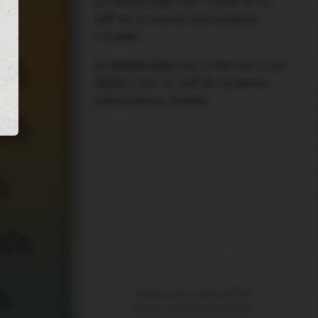
La
marea baja
con
-0.88m
es el
36%
de la marea astronómica
(
-2.46m
)
-2.46
2.68
La
marea alta
con
1.09m
fue a las
05:12
y fue el
41
% de la marea
-2.46
astronómica (
2.68m
)
vie 31
2.68
0.24
-2.46
lun 31
2.68
-2.46
2.68
-2.46
sáb 31
2.68
Usando la zona horaria de "
UTC
"
NO
apto para fines de navegación
-2.46