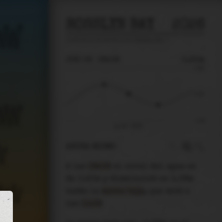
ROSSLYN BAY
2026
2.68
predicción de mareas para
Rosslyn Bay
🚩
-2.46
sáb 31
JUE 06
08:08
0.20m
2.68
0.20
2.68
-2.46
jue 06 - 08:08
-2.46
mar 31
2.68
AHORA MISMO
A las
08:08
el nivel del agua es
-2.46
de
0.20m
y
disminuirá
en
1.08
m
2.68
hasta la
marea baja
, que será a
las
11:39
-2.46
dom 31
2.68