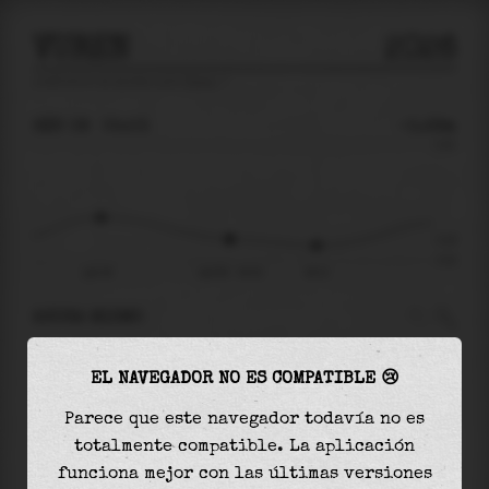
VUREN
2026
predicción de mareas para
Vuren
🚩
SÁB 08
05:03
-0.29m
0.64
-0.29
-0.50
sáb 08
sáb 08 - 05:03
08:21
AHORA MISMO
A las
05:03
el nivel del agua es de
-0.29m
y
EL NAVEGADOR NO ES COMPATIBLE 😢
disminuirá
en
0.06
m
hasta la
marea baja
, que
será a las
08:21
Parece que este navegador todavía no es
totalmente compatible. La aplicación
La
marea baja
con
-0.35m
es el
70%
de la marea
funciona mejor con las últimas versiones
astronómica (
-0.50m
)