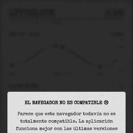
LYTTELTON
2026
predicción de mareas para
Lyttelton
🚩
SÁB 08
13:25
0.68m
1.30
0.68
-1.29
06:24
sáb 08 - 13:25
18:43
AHORA MISMO
A las
13:25
el nivel del agua es de
0.68m
y
EL NAVEGADOR NO ES COMPATIBLE 😢
disminuirá
en
1.64
m
hasta la
marea baja
, que
será a las
18:43
Parece que este navegador todavía no es
totalmente compatible. La aplicación
La
marea baja
con
-0.95m
es el
74%
de la marea
funciona mejor con las últimas versiones
astronómica (
-1.29m
)