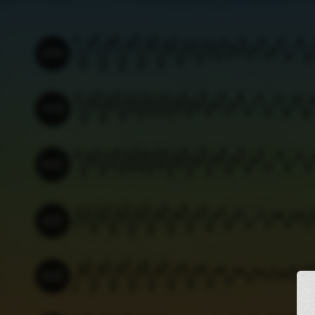
ENE
jue 01
sáb 03
lun 05
mié 07
vie 09
dom 11
mar 13
FEB
dom 01
mar 03
jue 05
sáb 07
lun 09
mié 11
vie 13
MAR
dom 01
mar 03
jue 05
sáb 07
lun 09
mié 11
vie 13
ABR
mié 01
vie 03
dom 05
mar 07
jue 09
sáb 11
lun 13
MAY
vie 01
dom 03
mar 05
jue 07
sáb 09
lun 11
mié 13