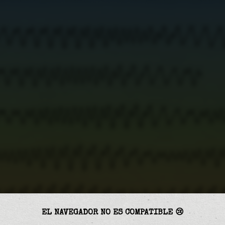
jue 15
sáb 17
lun 19
mié 21
vie 23
dom 25
mar 27
jue 29
0.65
-0.98
dom 15
mar 17
jue 19
sáb 21
lun 23
mié 25
vie 27
dom 15
mar 17
jue 19
sáb 21
lun 23
mié 25
vie 27
dom 29
mié 15
vie 17
dom 19
mar 21
jue 23
sáb 25
lun 27
mié 29
EL NAVEGADOR NO ES COMPATIBLE 😢
vie 15
dom 17
mar 19
jue 21
sáb 23
lun 25
mié 27
vie 29