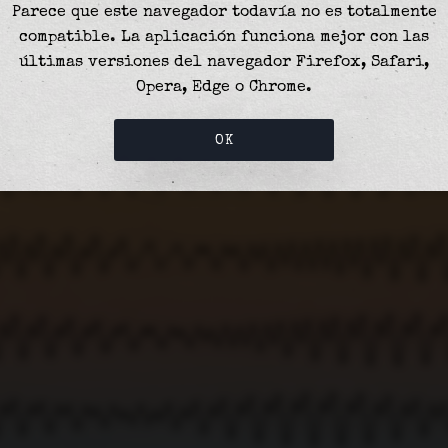
Parece que este navegador todavía no es totalmente
compatible. La aplicación funciona mejor con las
últimas versiones del navegador Firefox, Safari,
lun 15
mié 17
vie 19
dom 21
mar 23
jue 25
sáb 27
lun 29
Opera, Edge o Chrome.
OK
mié 15
vie 17
dom 19
mar 21
jue 23
sáb 25
lun 27
mié 29
sáb 15
lun 17
mié 19
vie 21
dom 23
mar 25
jue 27
sáb 29
mar 15
jue 17
sáb 19
lun 21
mié 23
vie 25
dom 27
mar 29
jue 15
sáb 17
lun 19
mié 21
vie 23
dom 25
mar 27
jue 29