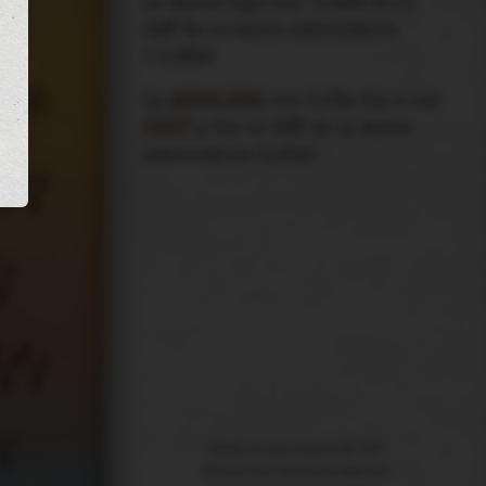
La
marea baja
con
-0.48m
es el
49%
de la marea astronómica
(
-0.98m
)
-0.98
0.65
La
marea alta
con
0.58m
fue a las
10:07
y fue el
89
% de la marea
-0.98
astronómica (
0.65m
)
vie 31
0.55
-0.98
lun 31
0.65
-0.98
0.65
-0.98
sáb 31
0.65
Usando la zona horaria de "
UTC
"
NO
apto para fines de navegación
-0.98