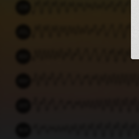
JUN
lun 01
mié 03
vie 05
dom 07
mar 09
jue 11
sáb 13
JUL
mié 01
vie 03
dom 05
mar 07
jue 09
sáb 11
lun 13
AGO
sáb 01
lun 03
jue 06 - 10:57
dom 09
mar 11
jue 13
SEP
mar 01
jue 03
sáb 05
lun 07
mié 09
vie 11
dom 13
OCT
jue 01
sáb 03
lun 05
mié 07
vie 09
dom 11
mar 13
NOV