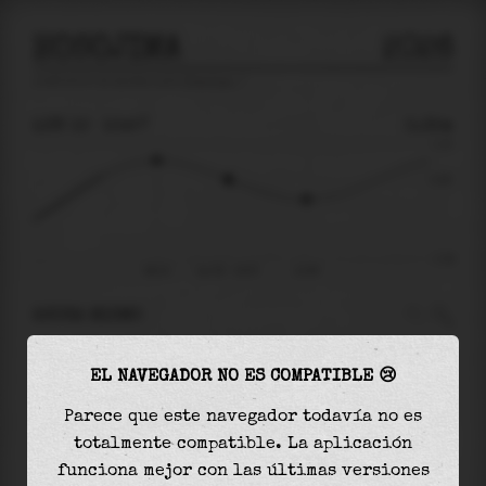
HOSOJIMA
2026
predicción de mareas para
Hosojima
🚩
LUN 10
10:57
0.35m
1.10
0.35
-1.34
08:13
lun 10 - 10:57
13:56
AHORA MISMO
A las
10:57
el nivel del agua es de
0.35m
y
EL NAVEGADOR NO ES COMPATIBLE 😢
disminuirá
en
0.42
m
hasta la
marea baja
, que
será a las
13:56
Parece que este navegador todavía no es
totalmente compatible. La aplicación
La
marea baja
con
-0.07m
es el
5%
de la marea
funciona mejor con las últimas versiones
astronómica (
-1.34m
)